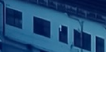
Tuy nhiên, với hiện trạng khí hậu toàn cầu ngày càng
nóng lên, nguồn cung từ thủy điện cũng sẽ có giai đoạn
thiếu hụt so với cầu. Do đó, việc
đảm bảo nguồn điện
dự phòng để ứng cứu trong các trường hợp khẩn
cấp
, duy trì vận hành sản xuất và nguồn điện liên tục
cho các hoạt động đặc thù, hoặc vị trí nguồn điện lưới