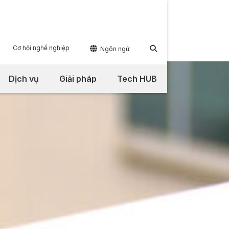
Cơ hội nghề nghiệp


Ngôn ngữ
Dịch vụ
Giải pháp
Tech HUB