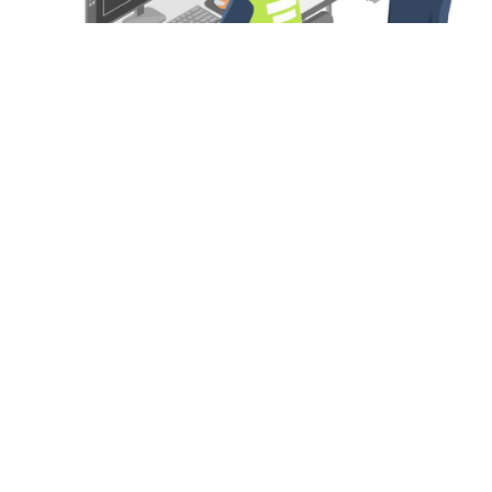
LÊN PHƯƠNG ÁN
Đội ngũ kỹ sư phân tích dựa trên thông tin khảo sát để trực
quan hóa các thông tin trên bản vẽ, thể hiện được các phương
án chi tiết, chính xác