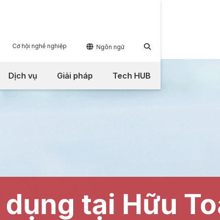
Cơ hội nghề nghiệp


Ngôn ngữ
Dịch vụ
Giải pháp
Tech HUB
n dụng tại Hữu T