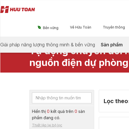
Về Hữu Toàn
Truyền thông

Bền vững
TỦ CHUYỂN ĐỔI NGUỒN TỰ ĐỘNG (ATS)
Giải pháp năng lượng thông minh & bền vững
Sản phẩm
Tự động chuyển đổi n
nguồn điện dự phòng.
Lọc theo
Hiển thị
0
kết quả trên
0
sản
phẩm đang có.
Thiết lập lại bộ lọc