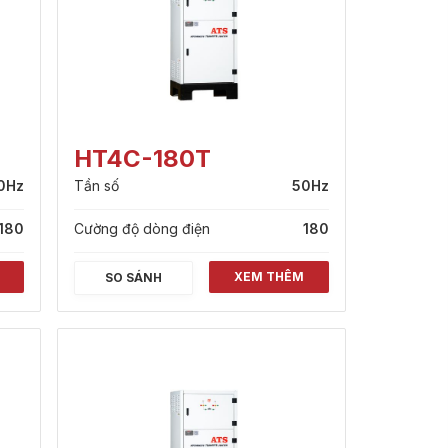
HT4C-180T
0Hz
Tần số
50Hz
180
Cường độ dòng điện
180
XEM THÊM
SO SÁNH