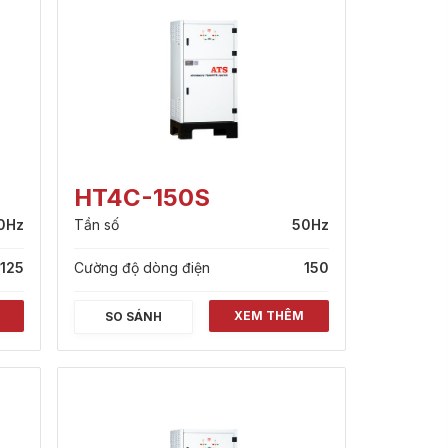
HT4C-150S
0Hz
Tần số
50Hz
125
Cường độ dòng điện
150
XEM THÊM
SO SÁNH