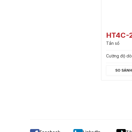
HT4C-
Tần số
Cường độ dò
SO SÁN