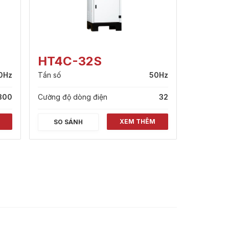
HT4C-32S
0Hz
Tần số
50Hz
300
Cường độ dòng điện
32
XEM THÊM
SO SÁNH