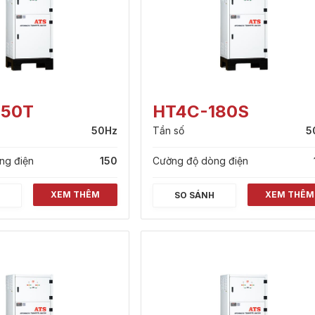
150T
HT4C-180S
50Hz
Tần số
5
ng điện
150
Cường độ dòng điện
XEM THÊM
XEM THÊM
H
SO SÁNH