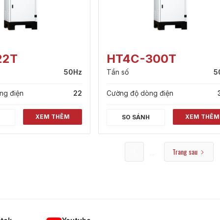
22T
HT4C-300T
50Hz
Tần số
5
ng điện
22
Cường độ dòng điện
XEM THÊM
XEM THÊM
H
SO SÁNH
Trang sau
...
1