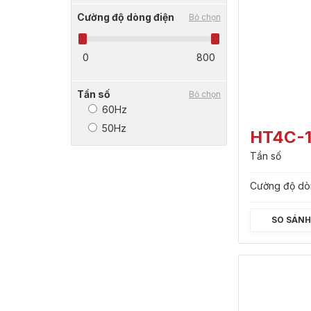
Cường độ dòng điện
Bỏ chọn
0
800
Tần số
Bỏ chọn
60Hz
50Hz
HT4C-
Tần số
Cường độ dò
SO SÁN