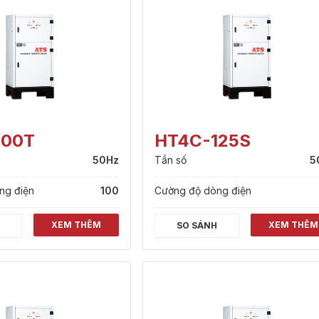
100T
HT4C-125S
50Hz
Tần số
5
ng điện
100
Cường độ dòng điện
XEM THÊM
XEM THÊM
H
SO SÁNH