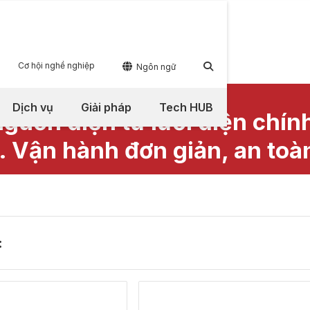
Cơ hội nghề nghiệp


Ngôn ngữ
Dịch vụ
Giải pháp
Tech HUB
guồn điện từ lưới điện chín
 Vận hành đơn giản, an toà
: