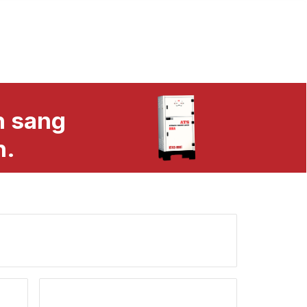
h sang
n.