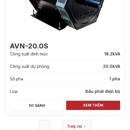
AVN-20.0S
Công suất định mức
18.2
kVA
Công suất dự phòng
20.0
kVA
Số pha
1 pha
Loại
Đầu phát điện bộ
XEM THÊM
SO SÁNH
Trang sau
...
1