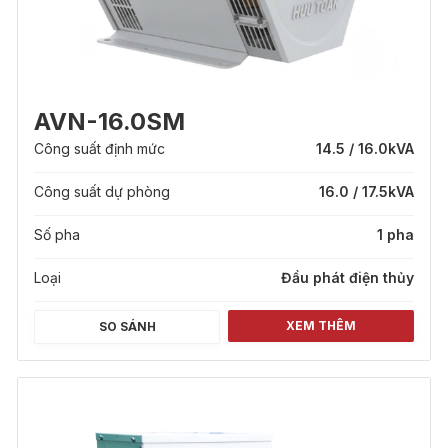
AVN-16.0SM
Công suất định mức
14.5 / 16.0
kVA
Công suất dự phòng
16.0 / 17.5
kVA
Số pha
1 pha
Loại
Đầu phát điện thủy
XEM THÊM
SO SÁNH