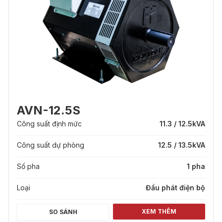
AVN-12.5S
Công suất định mức
11.3 / 12.5
kVA
Công suất dự phòng
12.5 / 13.5
kVA
Số pha
1 pha
Loại
Đầu phát điện bộ
XEM THÊM
SO SÁNH