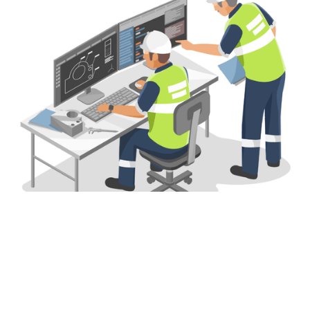
LÊN PHƯƠNG ÁN
Đội ngũ kỹ sư phân tích dựa trên thông tin khảo sát để trực
quan hóa các thông tin trên bản vẽ, thể hiện được các phương
án chi tiết, chính xác