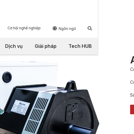
Cơ hội nghề nghiệp


Ngôn ngữ
Dịch vụ
Giải pháp
Tech HUB
C
C
S