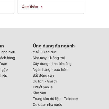
Xem thêm

àn
Ứng dụng đa ngành
ương hiệu
Y tế - Giáo dục
hách hàng
Nhà máy - Nông trại
Toàn
Xây dựng - khai khoáng
g gặp
Ngân hàng - bảo hiểm
ghiệp
Bất động sản
Du lịch - Giải trí
Chuỗi bán lẻ
Kho vận
Trung tâm dữ liệu - Telecom
Cơ quan nhà nước