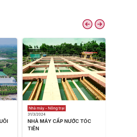
Kho vận
31/3/2024
TRUNG T
NẴNG
Xem thê
Nhà máy - Nông trại
31/3/2024
UÔI
NHÀ MÁY CẤP NƯỚC TÓC
TIÊN ​