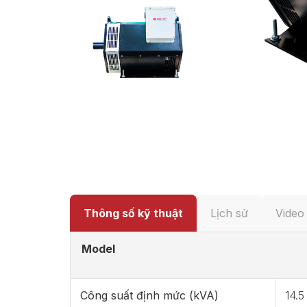
Thông số kỹ thuật
Lịch sử
Video
Model
Công suất định mức (kVA)
14.5