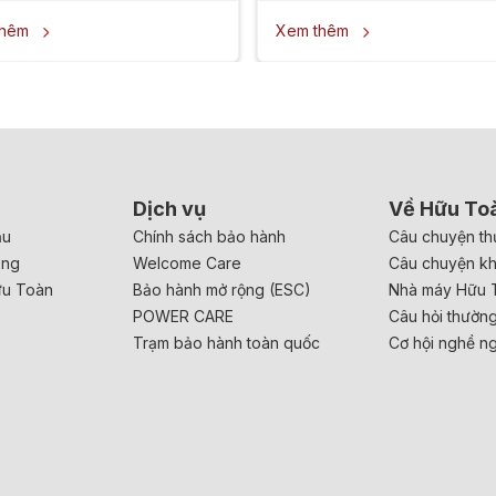
thêm
Xem thêm


Dịch vụ
Về Hữu To
ầu
Chính sách bảo hành
Câu chuyện th
ăng
Welcome Care
Câu chuyện k
ữu Toàn
Bảo hành mở rộng (ESC)
Nhà máy Hữu 
POWER CARE
Câu hỏi thườn
Trạm bảo hành toàn quốc
Cơ hội nghề n