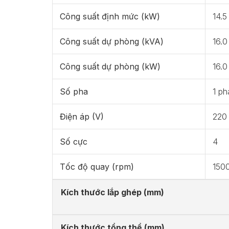
Công suất định mức (kW)
14.5
Công suất dự phòng (kVA)
16.0
Công suất dự phòng (kW)
16.0
Số pha
1 ph
Điện áp (V)
220
Số cực
4
Tốc độ quay (rpm)
150
Kích thước lắp ghép (mm)
Kích thước tổng thể (mm)