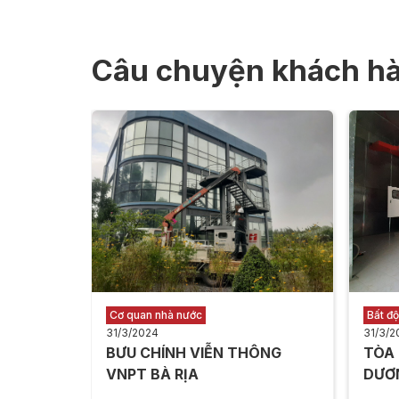
Câu chuyện khách h
Cơ quan nhà nước
Bất đ
31/3/2024
31/3/2
BƯU CHÍNH VIỄN THÔNG
TÒA
VNPT BÀ RỊA
DƯƠ