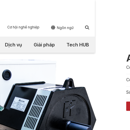
Cơ hội nghề nghiệp


Ngôn ngữ
Dịch vụ
Giải pháp
Tech HUB
C
C
S