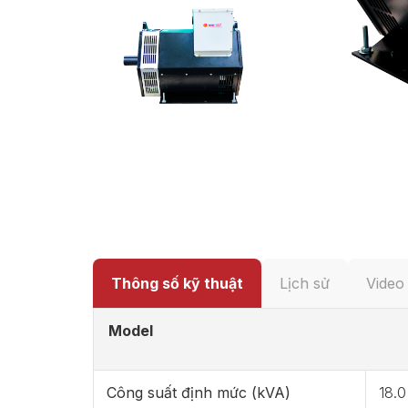
Thông số kỹ thuật
Lịch sử
Video
Model
Công suất định mức (kVA)
18.0