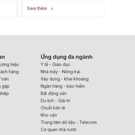
Xem thêm

àn
Ứng dụng đa ngành
ương hiệu
Y tế - Giáo dục
hách hàng
Nhà máy - Nông trại
Toàn
Xây dựng - khai khoáng
g gặp
Ngân hàng - bảo hiểm
ghiệp
Bất động sản
Du lịch - Giải trí
Chuỗi bán lẻ
Kho vận
Trung tâm dữ liệu - Telecom
Cơ quan nhà nước