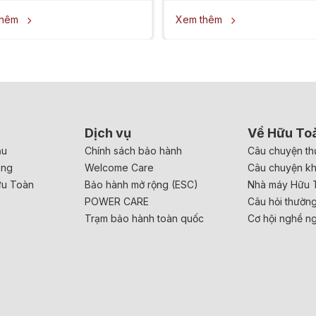
thêm
Xem thêm


Dịch vụ
Về Hữu To
ầu
Chính sách bảo hành
Câu chuyện th
ăng
Welcome Care
Câu chuyện k
ữu Toàn
Bảo hành mở rộng (ESC)
Nhà máy Hữu 
POWER CARE
Câu hỏi thườn
Trạm bảo hành toàn quốc
Cơ hội nghề n