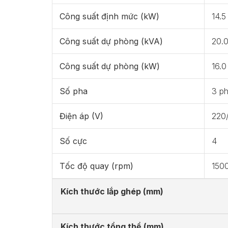
Công suất định mức (kW)
14.5
Công suất dự phòng (kVA)
20.0
Công suất dự phòng (kW)
16.0
Số pha
3 p
Điện áp (V)
220
Số cực
4
Tốc độ quay (rpm)
150
Kích thước lắp ghép (mm)
Kích thước tổng thể (mm)