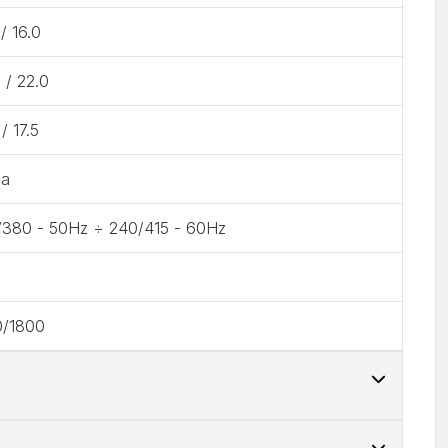
 / 16.0
 / 22.0
 / 17.5
ha
/380 - 50Hz ÷ 240/415 - 60Hz
0/1800