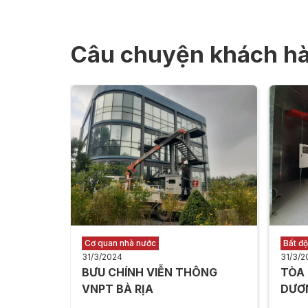
Câu chuyện khách h
Cơ quan nhà nước
Bất đ
31/3/2024
31/3/2
BƯU CHÍNH VIỄN THÔNG
TÒA
VNPT BÀ RỊA
DƯƠ