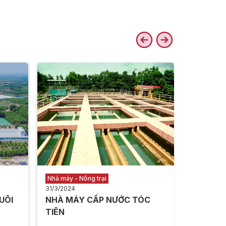
Kho vận
31/3/2024
TRUNG T
NẴNG
Xem thê
Nhà máy - Nông trại
31/3/2024
UÔI
NHÀ MÁY CẤP NƯỚC TÓC
TIÊN ​