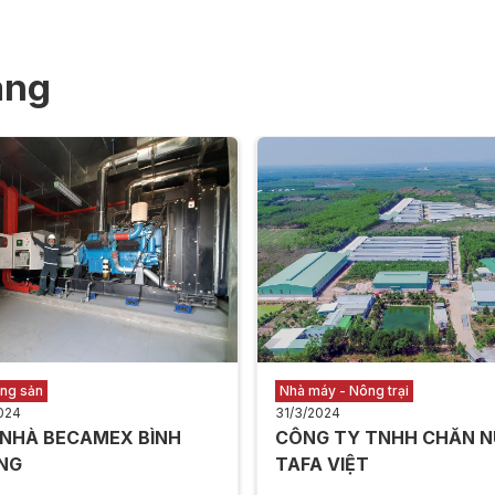
àng
ộng sản
Nhà máy - Nông trại
024
31/3/2024
 NHÀ BECAMEX BÌNH
CÔNG TY TNHH CHĂN N
NG
TAFA VIỆT