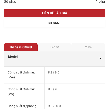
Số pha:
1 pha
LIÊN HỆ BÁO GIÁ
SO SÁNH
Thông số kỹ thuật
Lịch sử
Video
Model
Công suất định mức
8.3 / 9.0
(kVA)
Công suất định mức
8.3 / 9.0
(kW)
Công suất dự phòng
9.0 / 10.0