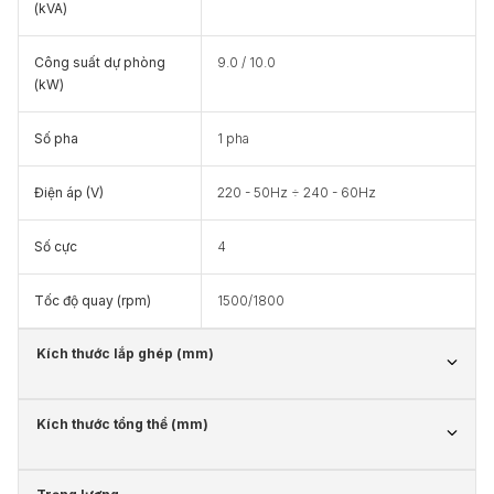
(kVA)
Công suất dự phòng
9.0 / 10.0
(kW)
Số pha
1 pha
Điện áp (V)
220 - 50Hz ÷ 240 - 60Hz
Số cực
4
Tốc độ quay (rpm)
1500/1800
Kích thước lắp ghép (mm)
Kích thước tổng thể (mm)