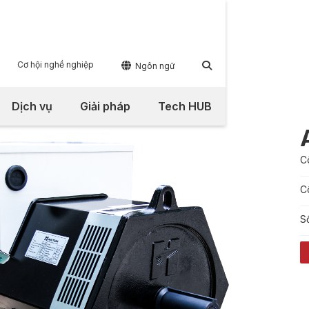
Cơ hội nghề nghiệp


Ngôn ngữ
Dịch vụ
Giải pháp
Tech HUB
C
C
S