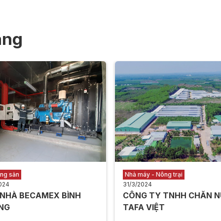
àng
ộng sản
Nhà máy - Nông trại
024
31/3/2024
 NHÀ BECAMEX BÌNH
CÔNG TY TNHH CHĂN N
NG
TAFA VIỆT