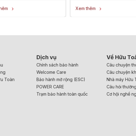
thêm
Xem thêm


Dịch vụ
Về Hữu To
ầu
Chính sách bảo hành
Câu chuyện th
ăng
Welcome Care
Câu chuyện k
ữu Toàn
Bảo hành mở rộng (ESC)
Nhà máy Hữu 
POWER CARE
Câu hỏi thườn
Trạm bảo hành toàn quốc
Cơ hội nghề n