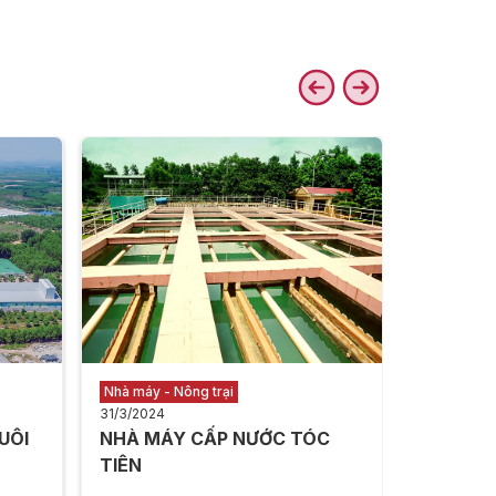
Kho vận
31/3/2024
TRUNG T
NẴNG
Xem thê
Nhà máy - Nông trại
31/3/2024
UÔI
NHÀ MÁY CẤP NƯỚC TÓC
TIÊN ​