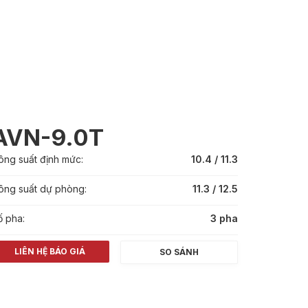
AVN-9.0T
ông suất định mức:
10.4 / 11.3
ông suất dự phòng:
11.3 / 12.5
ố pha:
3 pha
LIÊN HỆ BÁO GIÁ
SO SÁNH