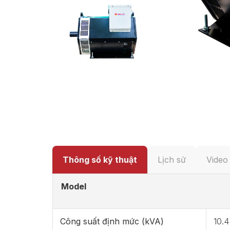
Thông số kỹ thuật
Lịch sử
Video
Model
Công suất định mức (kVA)
10.4