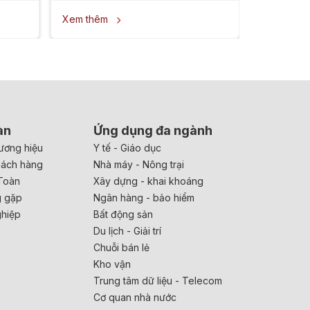
Xem thêm

àn
Ứng dụng đa ngành
ương hiệu
Y tế - Giáo dục
hách hàng
Nhà máy - Nông trại
Toàn
Xây dựng - khai khoáng
g gặp
Ngân hàng - bảo hiểm
ghiệp
Bất động sản
Du lịch - Giải trí
Chuỗi bán lẻ
Kho vận
Trung tâm dữ liệu - Telecom
Cơ quan nhà nước