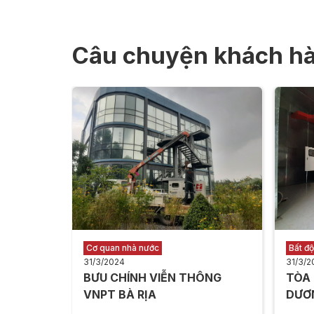
Câu chuyện khách h
Cơ quan nhà nước
Bất đ
31/3/2024
31/3/2
BƯU CHÍNH VIỄN THÔNG
TÒA
VNPT BÀ RỊA
DƯƠ