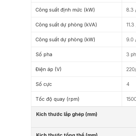
Công suất định mức (kW)
8.3 
Công suất dự phòng (kVA)
11.3
Công suất dự phòng (kW)
9.0 
Số pha
3 p
Điện áp (V)
220
Số cực
4
Tốc độ quay (rpm)
150
Kích thước lắp ghép (mm)
Kích thước tổng thể (mm)