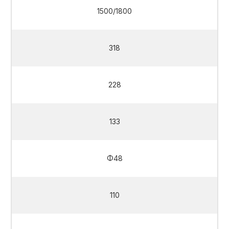
1500/1800
318
228
133
Φ48
110