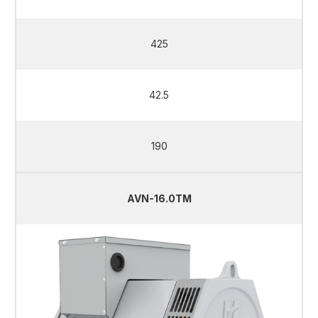
425
42.5
190
AVN-16.0TM