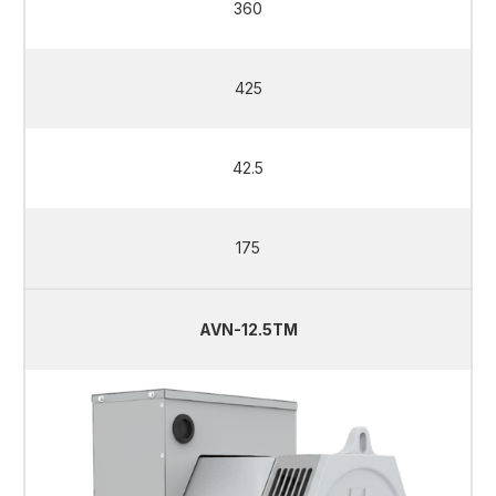
360
425
42.5
175
AVN-12.5TM