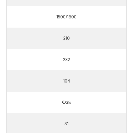
1500/1800
210
232
104
Φ38
81