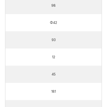
98
Φ42
93
12
45
181