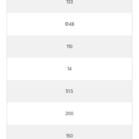
133
Φ48
110
14
51.5
200
150