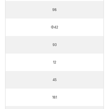
98
Φ42
93
12
45
181