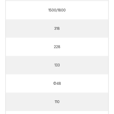
1500/1800
318
228
133
Φ48
110