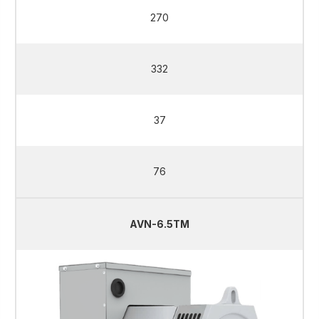
270
332
37
76
AVN-6.5TM