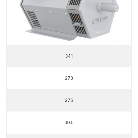
34.1
27.3
37.5
30.0