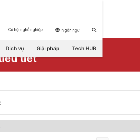
Cơ hội nghề nghiệp


Ngôn ngữ
Dịch vụ
Giải pháp
Tech HUB
iểu tiết
:
.