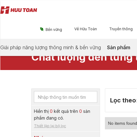
Về Hữu Toàn
Truyền thông

Bền vững
Giải pháp năng lượng thông minh & bền vững
Sản phẩm
PHỤ TÙNG CHÍNH HÃNG
Chất lượng đến từng t
Lọc theo
Hiển thị
0
kết quả trên
0
sản
phẩm đang có.
No items found
Thiết lập lại bộ lọc