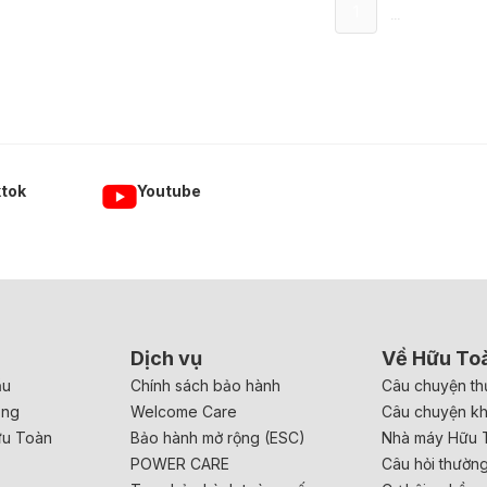
...
1
ktok
Youtube
Dịch vụ
Về Hữu To
ầu
Chính sách bảo hành
Câu chuyện th
ăng
Welcome Care
Câu chuyện k
ữu Toàn
Bảo hành mở rộng (ESC)
Nhà máy Hữu 
POWER CARE
Câu hỏi thườn