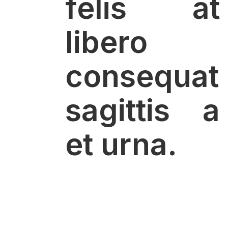
felis at
libero
consequat
sagittis a
et urna.
Vivamus vitae arcu vel velit efficitur
vestibulum vel in purus. Praesent nec
orci at nulla consequat congue ut non
arcu.
Cras sit amet