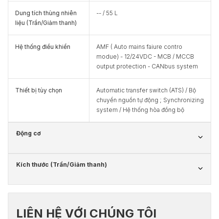
Dung tích thùng nhiên
-- / 55 L
liệu (Trần/Giảm thanh)
Hệ thống điều khiển
AMF ( Auto mains faiure contro
modue) - 12/24VDC - MCB / MCCB
output protection - CANbus system
Thiết bị tùy chọn
Automatic transfer switch (ATS) / Bộ
chuyển nguồn tự động ; Synchronizing
system / Hệ thống hòa đồng bộ
Động cơ
Kích thước (Trần/Giảm thanh)
LIÊN HỆ VỚI CHÚNG TÔI