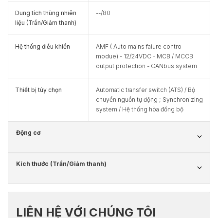
Dung tích thùng nhiên
--/80
liệu (Trần/Giảm thanh)
Hệ thống điều khiển
AMF ( Auto mains faiure contro
modue) - 12/24VDC - MCB / MCCB
output protection - CANbus system
Thiết bị tùy chọn
Automatic transfer switch (ATS) / Bộ
chuyển nguồn tự động ; Synchronizing
system / Hệ thống hòa đồng bộ
Động cơ
Kích thước (Trần/Giảm thanh)
LIÊN HỆ VỚI CHÚNG TÔI