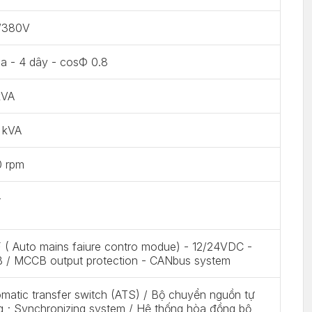
/380V
a - 4 dây - cosФ 0.8
kVA
 kVA
0 rpm
-
( Auto mains faiure contro modue) - 12/24VDC -
 / MCCB output protection - CANbus system
matic transfer switch (ATS) / Bộ chuyển nguồn tự
 ; Synchronizing system / Hệ thống hòa đồng bộ