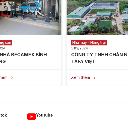
ộng sản
Nhà máy - Nông trại
024
31/3/2024
 NHÀ BECAMEX BÌNH
CÔNG TY TNHH CHĂN N
NG
TAFA VIỆT
thêm
Xem thêm


ktok
Youtube