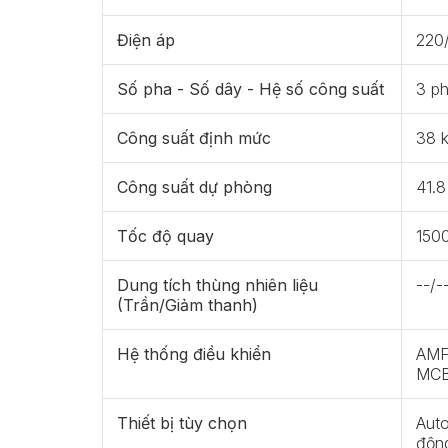
Điện áp
220
Số pha - Số dây - Hệ số công suất
3 ph
Công suất định mức
38 
Công suất dự phòng
41.8
Tốc độ quay
150
Dung tích thùng nhiên liệu
--/-
(Trần/Giảm thanh)
Hệ thống điều khiển
AMF 
MCB
Thiết bị tùy chọn
Auto
động