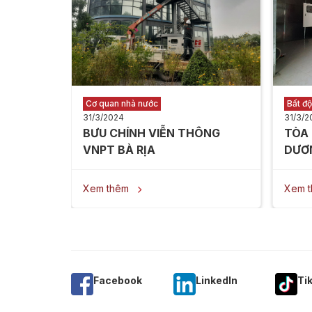
Cơ quan nhà nước
Bất đ
31/3/2024
31/3/2
BƯU CHÍNH VIỄN THÔNG
TÒA
VNPT BÀ RỊA
DƯƠ
Xem thêm
Xem 

Facebook
Linkedln
Ti