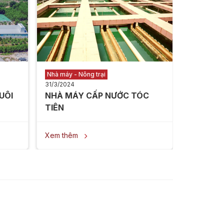
NẴNG
Xem thê
Nhà máy - Nông trại
31/3/2024
UÔI
NHÀ MÁY CẤP NƯỚC TÓC
TIÊN ​
Xem thêm
