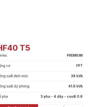
HF40 T5
eries
PREMIUM
ộng cơ
FPT
ông suất định mức
38 kVA
ông suất dự phòng
41.8 kVA
ố pha
3 pha - 4 dây - cosФ 0.8