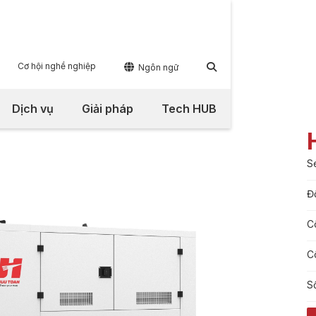
Cơ hội nghề nghiệp


Ngôn ngữ
Dịch vụ
Giải pháp
Tech HUB
S
Đ
C
C
S