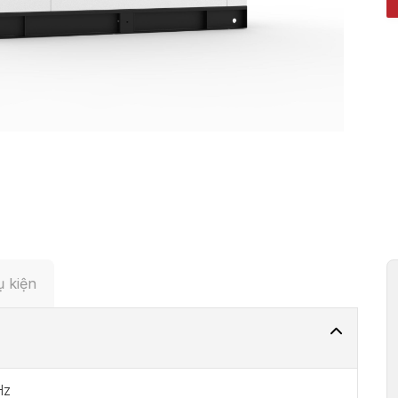
 kiện
Hz