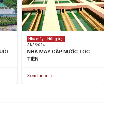
Xem thê
Nhà máy - Nông trại
31/3/2024
UÔI
NHÀ MÁY CẤP NƯỚC TÓC
TIÊN ​
Xem thêm
