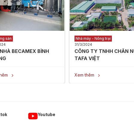
ộng sản
Nhà máy - Nông trại
024
31/3/2024
 NHÀ BECAMEX BÌNH
CÔNG TY TNHH CHĂN N
NG
TAFA VIỆT
thêm
Xem thêm


ktok
Youtube