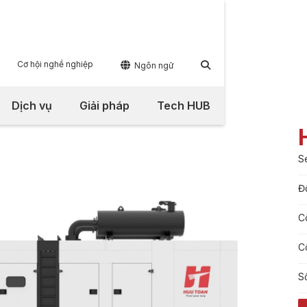
Cơ hội nghề nghiệp


Ngôn ngữ
Dịch vụ
Giải pháp
Tech HUB
S
Đ
C
C
S