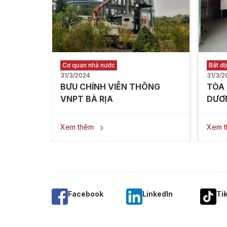
Cơ quan nhà nước
Bất đ
31/3/2024
31/3/2
BƯU CHÍNH VIỄN THÔNG
TÒA
VNPT BÀ RỊA
DƯƠ
Xem thêm
Xem 

Facebook
Linkedln
Ti