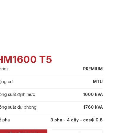
HM1600 T5
eries
PREMIUM
ộng cơ
MTU
ông suất định mức
1600 kVA
ông suất dự phòng
1760 kVA
ố pha
3 pha - 4 dây - cosФ 0.8