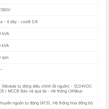
/380V
a - 4 dây - cosФ 0.8
0 kVA
0 kVA
0 rpm
--
(Module tự động điều chỉnh lỗi nguồn) - 12/24VDC
CB / MCCB Bảo vệ quá tải - Hê thống CANbus
chuyển nguồn tự động (ATS), Hệ thống hòa đồng bộ