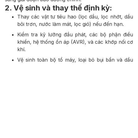
2. Vệ sinh và thay thế định kỳ:
Thay các vật tư tiêu hao (lọc dầu, lọc nhớt, dầu
bôi trơn, nước làm mát, lọc gió) nếu đến hạn.
Kiểm tra kỹ lưỡng đầu phát, các bộ phận điều
khiển, hệ thống ổn áp (AVR), và các khớp nối cơ
khí.
Vệ sinh toàn bộ tổ máy, loại bỏ bụi bẩn và dầu
mỡ bám dính, giúp máy hoạt động hiệu quả hơn
và dễ dàng phát hiện các dấu hiệu rò rỉ trong
quá trình sử dụng.
3. Kiểm tra vận hành dưới tải:
Máy sẽ được chạy thử ở chế độ có tải để kiểm
tra sự ổn định của hệ thống khi hoạt động thực
tế.
Kiểm tra hoạt động của
tủ chuyển nguồn (ATS)
để đảm bảo máy tự động kích hoạt và chuyển