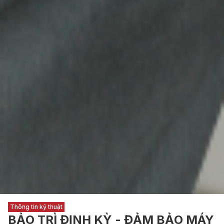
Thông tin kỹ thuật
BẢO TRÌ ĐỊNH KỲ - ĐẢM BẢO MÁY