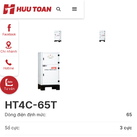

Facebook
Chi nhánh
Hotline
Tư vấn
HT4C-65T
Dòng điện định mức:
65
Số cực:
3 cực