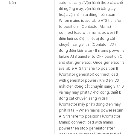
bản
automatically / Vận hành theo các chế
độ ngừng máy, vận hành bằng tay
hoặc vận hành tự động hoàn toàn -
When mains is available ATS transfer
to position I (Contactor Mains)
connect load with mains power / Khi
điện lưới có điện thiết bị đóng cắt
chuyển sang vị trí I (Contator lưới)
đóng điện lưới ra tải - If mains power is
failure ATS transfer to OFF position O
and start generator. Once generator is
available ATS transfer to position II
(Contator generator) connect load
with generator power / Khi điện lưới
mất điện đóng cắt chuyển sang vị trí 0
và máy máy phát tự khởi động, thiết bị
đóng cắt chuyển sang vị trí II
(Contactor máy phát) đóng điện máy
phát ra tải - When mains power return
ATS transfer to position I (Contactor
Mains) connect load with mains
power then stop generator after