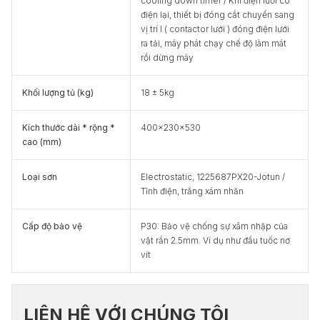
cooling down timer / Khi điện lưới có
điện lại, thiết bị đóng cắt chuyển sang
vị trí I ( contactor lưới ) đóng điện lưới
ra tải, máy phát chạy chế độ làm mát
rồi dừng máy
Khối lượng tủ (kg)
18 ± 5kg
Kích thước dài * rộng *
400x230x530
cao (mm)
Loại sơn
Electrostatic, 1225687PX20-Jotun /
Tĩnh điện, trắng xám nhăn
Cấp độ bảo vệ
P30: Bảo vệ chống sự xâm nhập của
vật rắn 2.5mm. Ví dụ như đầu tuốc nơ
vít
LIÊN HỆ VỚI CHÚNG TÔI