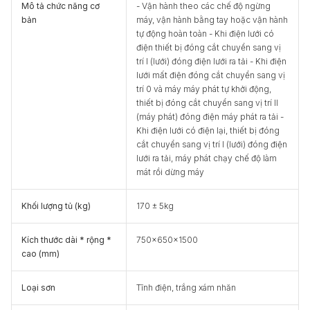
Mô tả chức năng cơ
- Vận hành theo các chế độ ngừng
bản
máy, vận hành bằng tay hoặc vận hành
tự động hoàn toàn - Khi điện lưới có
điện thiết bị đóng cắt chuyển sang vị
trí I (lưới) đóng điện lưới ra tải - Khi điện
lưới mất điện đóng cắt chuyển sang vị
trí 0 và máy máy phát tự khởi động,
thiết bị đóng cắt chuyển sang vị trí II
(máy phát) đóng điện máy phát ra tải -
Khi điện lưới có điện lại, thiết bị đóng
cắt chuyển sang vị trí I (lưới) đóng điện
lưới ra tải, máy phát chạy chế độ làm
mát rồi dừng máy
Khối lượng tủ (kg)
170 ± 5kg
Kích thước dài * rộng *
750x650x1500
cao (mm)
Loại sơn
Tĩnh điện, trắng xám nhăn