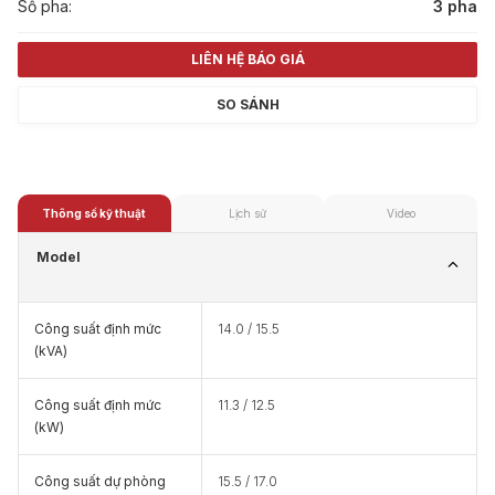
Số pha:
3 pha
LIÊN HỆ BÁO GIÁ
SO SÁNH
Thông số kỹ thuật
Lịch sử
Video
Model
Công suất định mức
14.0 / 15.5
(kVA)
Công suất định mức
11.3 / 12.5
(kW)
Công suất dự phòng
15.5 / 17.0