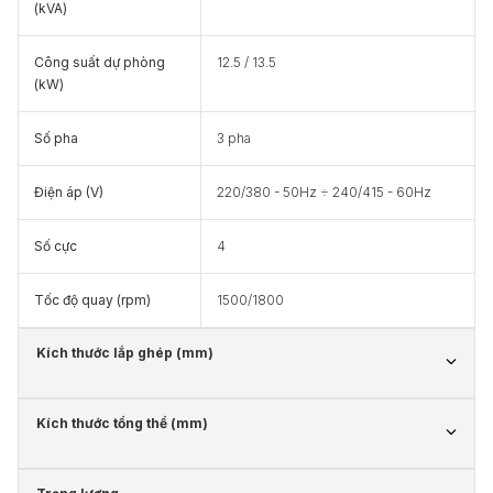
(kVA)
Công suất dự phòng
12.5 / 13.5
(kW)
Số pha
3 pha
Điện áp (V)
220/380 - 50Hz ÷ 240/415 - 60Hz
Số cực
4
Tốc độ quay (rpm)
1500/1800
Kích thước lắp ghép (mm)
Kích thước tổng thể (mm)