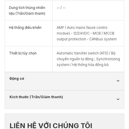
Dung tích thùng nhiên
-- / --
liệu (Trần/Giảm thanh)
Hệ thống điều khiển
AMF ( Auto mains faiure contro
modue) - 12/24VDC - MCB / MCCB
output protection - CANbus system
Thiết bị tùy chọn
Automatic transfer switch (ATS) / Bộ
chuyển nguồn tự động ; Synchronizing
system / Hệ thống hòa đồng bộ
Động cơ
Kích thước (Trần/Giảm thanh)
LIÊN HỆ VỚI CHÚNG TÔI