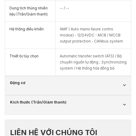
Dung tích thùng nhiên
-- / --
liệu (Trần/Giảm thanh)
Hệ thống điều khiển
AMF ( Auto mains faiure contro
modue) - 12/24VDC - MCB / MCCB
output protection - CANbus system
Thiết bị tùy chọn
Automatic transfer switch (ATS) / Bộ
chuyển nguồn tự động ; Synchronizing
system / Hệ thống hòa đồng bộ
Động cơ
Kích thước (Trần/Giảm thanh)
LIÊN HỆ VỚI CHÚNG TÔI