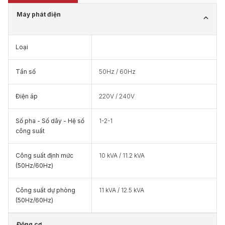
Máy phát điện
Loại
Tần số
50Hz / 60Hz
Điện áp
220V / 240V
Số pha - Số dây - Hệ số
1-2-1
công suất
Công suất định mức
10 kVA / 11.2 kVA
(50Hz/60Hz)
Công suất dự phòng
11 kVA / 12.5 kVA
(50Hz/60Hz)
Động cơ