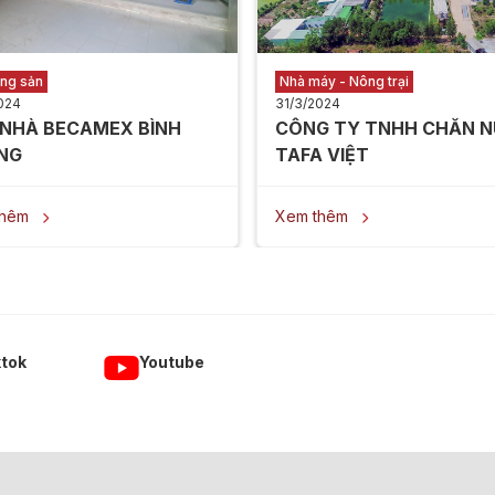
ộng sản
Nhà máy - Nông trại
024
31/3/2024
 NHÀ BECAMEX BÌNH
CÔNG TY TNHH CHĂN N
NG
TAFA VIỆT
thêm
Xem thêm


ktok
Youtube