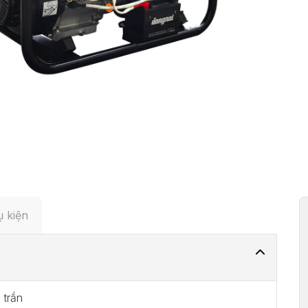
 kiện
 trần