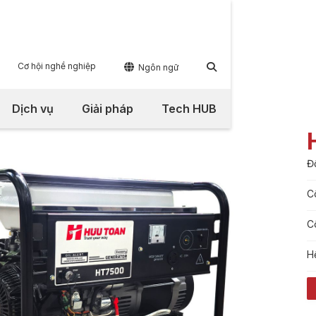
Cơ hội nghề nghiệp


Ngôn ngữ
Dịch vụ
Giải pháp
Tech HUB
Đ
C
C
H