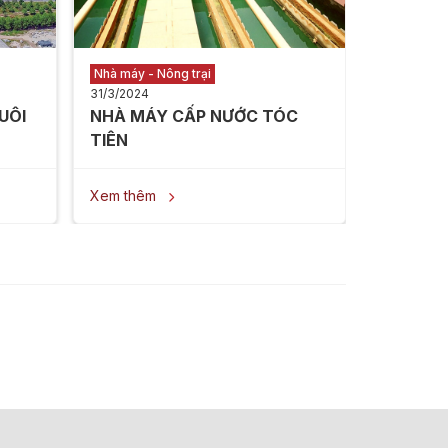
Nhà máy - Nông trại
31/3/2024
UÔI
NHÀ MÁY CẤP NƯỚC TÓC
TIÊN ​
Xem thêm
