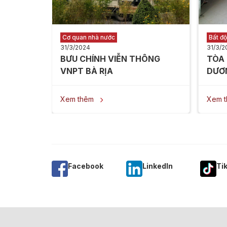
Cơ quan nhà nước
Bất đ
31/3/2024
31/3/2
BƯU CHÍNH VIỄN THÔNG
TÒA
VNPT BÀ RỊA
DƯƠ
Xem thêm
Xem 

Facebook
Linkedln
Ti