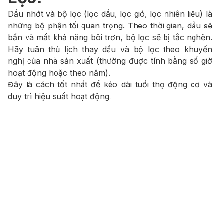
Dầu nhớt và bộ lọc (lọc dầu, lọc gió, lọc nhiên liệu) là
những bộ phận tối quan trọng. Theo thời gian, dầu sẽ
bẩn và mất khả năng bôi trơn, bộ lọc sẽ bị tắc nghẽn.
Hãy tuân thủ lịch thay dầu và bộ lọc theo khuyến
nghị của nhà sản xuất (thường được tính bằng số giờ
hoạt động hoặc theo năm).
Đây là cách tốt nhất để kéo dài tuổi thọ động cơ và
duy trì hiệu suất hoạt động.
5. Giữ Vệ Sinh Sạch Sẽ:
Bụi bẩn, lá cây, động vật hay rác thải có thể tích tụ
trên máy, làm cản trở luồng không khí và gây ra tình
trạng quá nhiệt. Hãy giữ cho máy và khu vực xung
quanh luôn sạch sẽ, thông thoáng. Một chiếc máy
sạch sẽ không chỉ trông chuyên nghiệp hơn mà còn
hoạt động hiệu quả hơn.
6. Kiểm Tra Ắc Quy:
Ắc quy yếu hoặc hỏng là một trong những lý do phổ