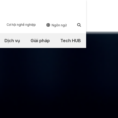
Cơ hội nghề nghiệp


Ngôn ngữ
Dịch vụ
Giải pháp
Tech HUB