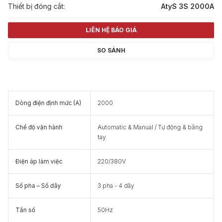
Thiết bị đóng cắt:
AtyS 3S 2000A
LIÊN HỆ BÁO GIÁ
SO SÁNH
Dòng điện định mức (A)
2000
Chế độ vận hành
Automatic & Manual / Tự động & bằng
tay
Điện áp làm việc
220/380V
Số pha – Số dây
3 pha - 4 dây
Tần số
50Hz