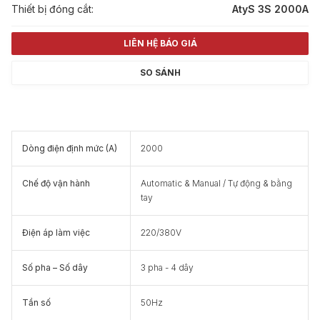
Thiết bị đóng cắt:
AtyS 3S 2000A
LIÊN HỆ BÁO GIÁ
SO SÁNH
Dòng điện định mức (A)
2000
Chế độ vận hành
Automatic & Manual / Tự động & bằng
tay
Điện áp làm việc
220/380V
Số pha – Số dây
3 pha - 4 dây
Tần số
50Hz