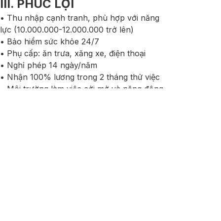
III. PHÚC LỢI
• Thu nhập cạnh tranh, phù hợp với năng
lực (10.000.000-12.000.000 trở lên)
• Bảo hiểm sức khỏe 24/7
• Phụ cấp: ăn trưa, xăng xe, điện thoại
• Nghỉ phép 14 ngày/năm
• Nhận 100% lương trong 2 tháng thử việc
• Môi trường làm việc cởi mở và năng động,
trao quyền cho người trẻ, khuyến khích trao
đổi ý tưởng ở mọi cấp, cho phép bạn làm
việc, sáng tạo theo cách riêng.
Thông tin khác:
• Thời gian làm việc: 6 ngày/tuần.
• Địa chỉ: Hà Nội: Lô D7-4 Khu CN Hà Nội –
Đài Tư, 386 đường Nguyễn Văn Linh,
Phường Phúc Lợi, TP Hà Nội