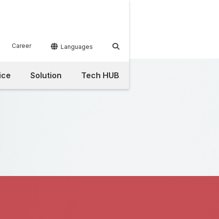
Career


Languages
ice
Solution
Tech HUB