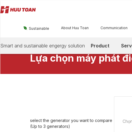
About Huu Toan
Communication

Sustainable
Smart and sustainable engergy solution
Product
Serv
MÁY PHÁT ĐIỆN HỮU TOÀN
Lựa chọn máy phát đi
select the generator you want to compare
(Up to 3 generators)