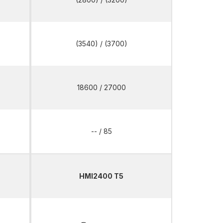
(3540) / (3700)
18600 / 27000
-- / 85
HMI2400 T5