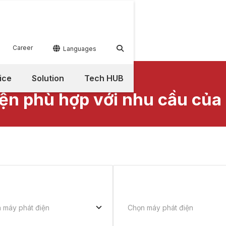
Career


Languages
ice
Solution
Tech HUB
ện phù hợp với nhu cầu của