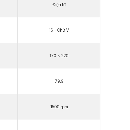
Điện tử
16 - Chữ V
170 x 220
79.9
1500 rpm