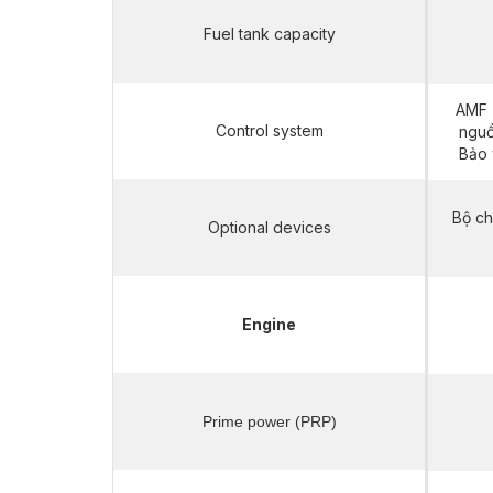
Fuel tank capacity
AMF (
Control system
nguồ
Bảo 
Bộ ch
Optional devices
Engine
Prime power (PRP)