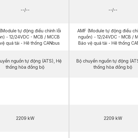
--/--
--/--
Module tự động điều chỉnh lỗi
AMF (Module tự động điều chỉ
n) - 12/24VDC - MCB / MCCB
nguồn) - 12/24VDC - MCB /
vệ quá tải - Hê thống CANbus
Bảo vệ quá tải - Hê thống C
uyển nguồn tự động (ATS), Hệ
Bộ chuyển nguồn tự động (AT
thống hòa đồng bộ
thống hòa đồng bộ
HMI2500 T5
HMI2500 T5
2209 kW
2209 kW