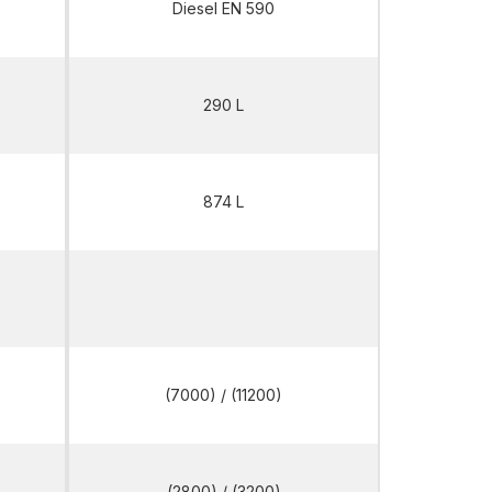
Diesel EN 590
290 L
874 L
HMI2500 T5
(7000) / (11200)
(2800) / (3200)