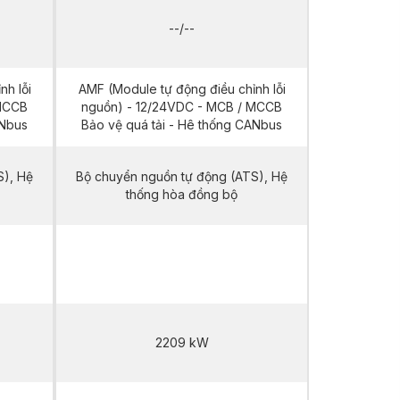
--/--
nh lỗi
AMF (Module tự động điều chỉnh lỗi
 MCCB
nguồn) - 12/24VDC - MCB / MCCB
ANbus
Bảo vệ quá tải - Hê thống CANbus
S), Hệ
Bộ chuyển nguồn tự động (ATS), Hệ
thống hòa đồng bộ
HMI2500 T5
2209 kW