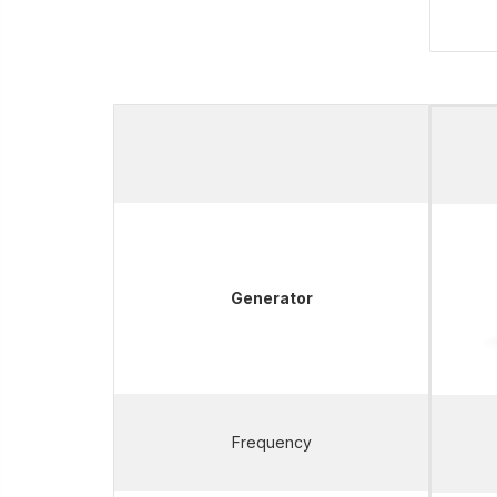
This is some text inside of a div
block.
Generator
Frequency