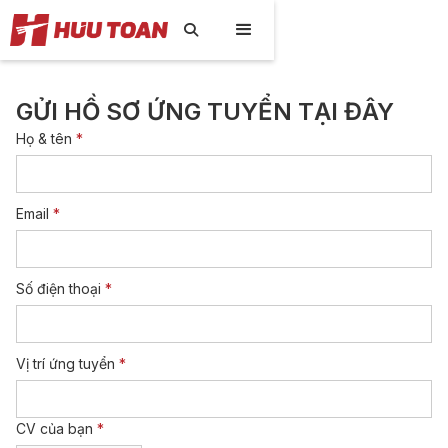

GỬI HỒ SƠ ỨNG TUYỂN TẠI ĐÂY
Họ & tên
*
Email
*
Số điện thoại
*
Vị trí ứng tuyển
*
CV của bạn
*