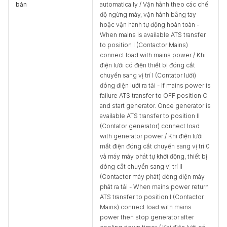
bản
automatically / Vận hành theo các chế
độ ngừng máy, vận hành bằng tay
hoặc vận hành tự động hoàn toàn -
When mains is available ATS transfer
to position I (Contactor Mains)
connect load with mains power / Khi
điện lưới có điện thiết bị đóng cắt
chuyển sang vị trí I (Contator lưới)
đóng điện lưới ra tải - If mains power is
failure ATS transfer to OFF position O
and start generator. Once generator is
available ATS transfer to position II
(Contator generator) connect load
with generator power / Khi điện lưới
mất điện đóng cắt chuyển sang vị trí 0
và máy máy phát tự khởi động, thiết bị
đóng cắt chuyển sang vị trí II
(Contactor máy phát) đóng điện máy
phát ra tải - When mains power return
ATS transfer to position I (Contactor
Mains) connect load with mains
power then stop generator after