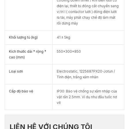
cooling down timer / Khi điện lưới có
điện lại, thiết bị đóng cắt chuyển sang
vị trí I ( contactor lưới ) đóng điện lưới
ra tải, máy phát chạy chế độ làm mát
rồi dừng máy
Khối lượng tủ (kg)
41 ± 5kg
Kích thước dài * rộng *
550x300x850
cao (mm)
Loại sơn
Electrostatic, 1225687PX20-Jotun /
Tĩnh điện, trắng xám nhăn
Cấp độ bảo vệ
IP30: Bảo vệ chống sự xâm nhập của
vật rắn 2.5mm. Ví dụ như đầu tuốc nơ
vít
LIÊN HỆ VỚI CHÚNG TÔI