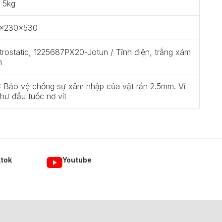
 5kg
x230x530
trostatic, 1225687PX20-Jotun / Tĩnh điện, trắng xám
n
: Bảo vệ chống sự xâm nhập của vật rắn 2.5mm. Ví
hư đầu tuốc nơ vít
ktok
Youtube