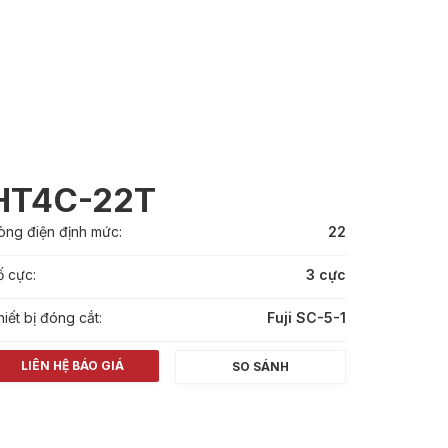
HT4C-22T
òng điện định mức:
22
ố cực:
3 cực
hiết bị đóng cắt:
Fuji SC-5-1
LIÊN HỆ BÁO GIÁ
SO SÁNH