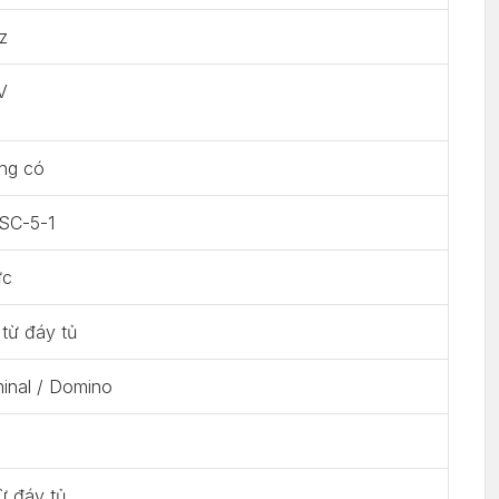
z
V
ng có
 SC-5-1
ực
từ đáy tủ
inal / Domino
ừ đáy tủ