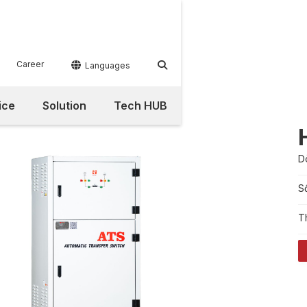
Career


Languages
ice
Solution
Tech HUB
D
S
T