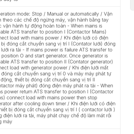
eration mode: Stop / Manual or automatically / Vận
h theo các chế độ ngừng máy, vận hành bằng tay
c vận hành tự động hoàn toàn - When mains is
lable ATS transfer to position I (Contactor Mains)
ect load with mains power / Khi điện lưới có điện
t bị đóng cắt chuyển sang vị trí I (Contator lưới) đóng
 lưới ra tải - If mains power is failure ATS transfer to
position O and start generator. Once generator is
lable ATS transfer to position II (Contator generator)
ect load with generator power / Khi điện lưới mất
 đóng cắt chuyển sang vị trí 0 và máy máy phát tự
 động, thiết bị đóng cắt chuyển sang vị trí II
tactor máy phát) đóng điện máy phát ra tải - When
s power return ATS transfer to position I (Contactor
s) connect load with mains power then stop
rator after cooling down timer / Khi điện lưới có điện
 thiết bị đóng cắt chuyển sang vị trí I ( contactor lưới )
 điện lưới ra tải, máy phát chạy chế độ làm mát rồi
g máy