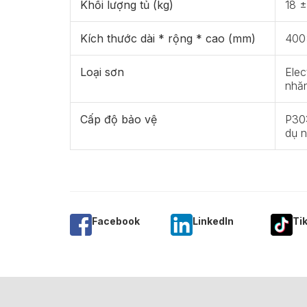
Khối lượng tủ (kg)
18 ±
Kích thước dài * rộng * cao (mm)
400
Loại sơn
Elec
nhă
Cấp độ bảo vệ
P30
dụ n
Facebook
Linkedln
Ti