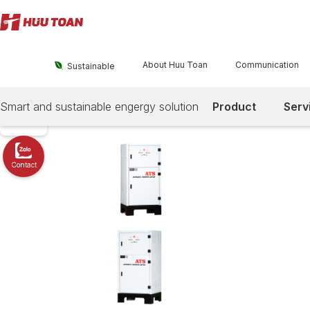
Facebook
About Huu Toan
Communication

Sustainable
Location
Smart and sustainable engergy solution
Product
Serv
Hotline
Contact