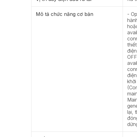
Mô tả chức năng cơ bản
- Op
hàn
hoặ
avai
conn
thiế
điện
OFF 
avai
conn
điện
khởi
(Con
main
Main
gene
lại,
đóng
dừn