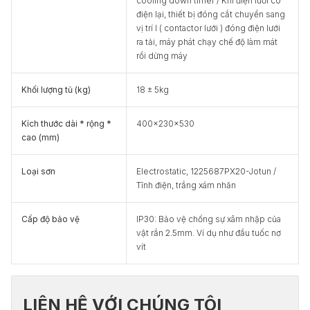
cooling down timer / Khi điện lưới có
điện lại, thiết bị đóng cắt chuyển sang
vị trí I ( contactor lưới ) đóng điện lưới
ra tải, máy phát chạy chế độ làm mát
rồi dừng máy
Khối lượng tủ (kg)
18 ± 5kg
Kích thước dài * rộng *
400x230x530
cao (mm)
Loại sơn
Electrostatic, 1225687PX20-Jotun /
Tĩnh điện, trắng xám nhăn
Cấp độ bảo vệ
IP30: Bảo vệ chống sự xâm nhập của
vật rắn 2.5mm. Ví dụ như đầu tuốc nơ
vít
LIÊN HỆ VỚI CHÚNG TÔI