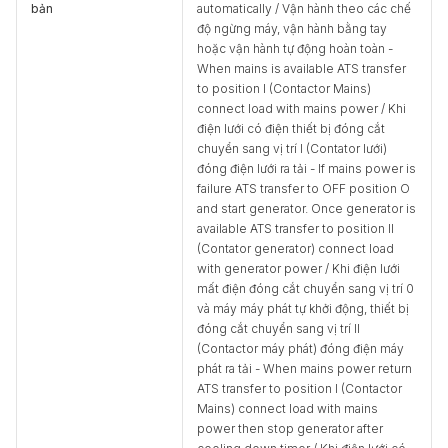
bản
automatically / Vận hành theo các chế
độ ngừng máy, vận hành bằng tay
hoặc vận hành tự động hoàn toàn -
When mains is available ATS transfer
to position I (Contactor Mains)
connect load with mains power / Khi
điện lưới có điện thiết bị đóng cắt
chuyển sang vị trí I (Contator lưới)
đóng điện lưới ra tải - If mains power is
failure ATS transfer to OFF position O
and start generator. Once generator is
available ATS transfer to position II
(Contator generator) connect load
with generator power / Khi điện lưới
mất điện đóng cắt chuyển sang vị trí 0
và máy máy phát tự khởi động, thiết bị
đóng cắt chuyển sang vị trí II
(Contactor máy phát) đóng điện máy
phát ra tải - When mains power return
ATS transfer to position I (Contactor
Mains) connect load with mains
power then stop generator after