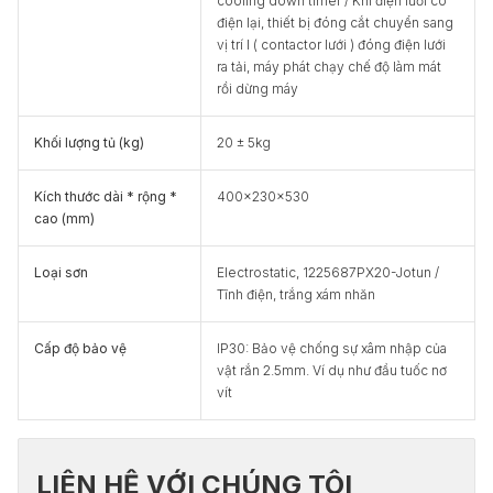
cooling down timer / Khi điện lưới có
điện lại, thiết bị đóng cắt chuyển sang
vị trí I ( contactor lưới ) đóng điện lưới
ra tải, máy phát chạy chế độ làm mát
rồi dừng máy
Khối lượng tủ (kg)
20 ± 5kg
Kích thước dài * rộng *
400x230x530
cao (mm)
Loại sơn
Electrostatic, 1225687PX20-Jotun /
Tĩnh điện, trắng xám nhăn
Cấp độ bảo vệ
IP30: Bảo vệ chống sự xâm nhập của
vật rắn 2.5mm. Ví dụ như đầu tuốc nơ
vít
LIÊN HỆ VỚI CHÚNG TÔI