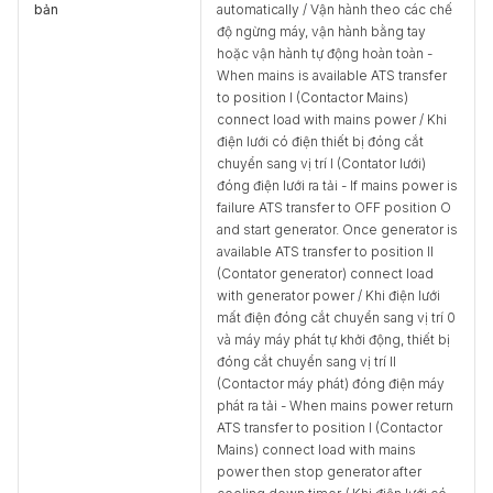
bản
automatically / Vận hành theo các chế
độ ngừng máy, vận hành bằng tay
hoặc vận hành tự động hoàn toàn -
When mains is available ATS transfer
to position I (Contactor Mains)
connect load with mains power / Khi
điện lưới có điện thiết bị đóng cắt
chuyển sang vị trí I (Contator lưới)
đóng điện lưới ra tải - If mains power is
failure ATS transfer to OFF position O
and start generator. Once generator is
available ATS transfer to position II
(Contator generator) connect load
with generator power / Khi điện lưới
mất điện đóng cắt chuyển sang vị trí 0
và máy máy phát tự khởi động, thiết bị
đóng cắt chuyển sang vị trí II
(Contactor máy phát) đóng điện máy
phát ra tải - When mains power return
ATS transfer to position I (Contactor
Mains) connect load with mains
power then stop generator after