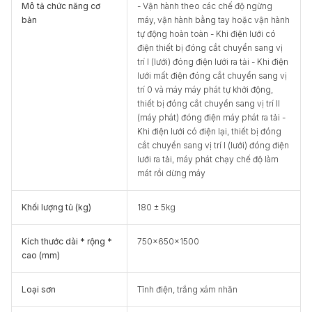
Mô tả chức năng cơ
- Vận hành theo các chế độ ngừng
bản
máy, vận hành bằng tay hoặc vận hành
tự động hoàn toàn - Khi điện lưới có
điện thiết bị đóng cắt chuyển sang vị
trí I (lưới) đóng điện lưới ra tải - Khi điện
lưới mất điện đóng cắt chuyển sang vị
trí 0 và máy máy phát tự khởi động,
thiết bị đóng cắt chuyển sang vị trí II
(máy phát) đóng điện máy phát ra tải -
Khi điện lưới có điện lại, thiết bị đóng
cắt chuyển sang vị trí I (lưới) đóng điện
lưới ra tải, máy phát chạy chế độ làm
mát rồi dừng máy
Khối lượng tủ (kg)
180 ± 5kg
Kích thước dài * rộng *
750x650x1500
cao (mm)
Loại sơn
Tĩnh điện, trắng xám nhăn