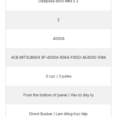
Deepsea 8610 MKII x 2
2
4000A
ACB MITSUBISHI 3P-4000A-85KA-FIXED-AE4000-SWA
3 cực / 3 poles
From the bottom of panel / Vào từ đáy tủ
Direct Busbar / Lam đồng trực tiếp