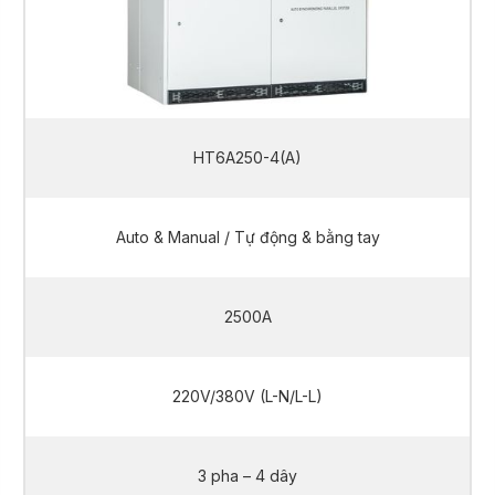
HT6A250-4(A)
Auto & Manual / Tự động & bằng tay
2500A
220V/380V (L-N/L-L)
3 pha – 4 dây