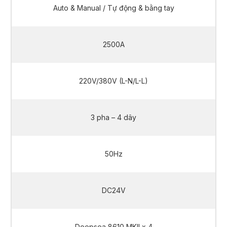
Auto & Manual / Tự động & bằng tay
2500A
220V/380V (L-N/L-L)
3 pha – 4 dây
50Hz
DC24V
Deepsea 8610 MKII x 4