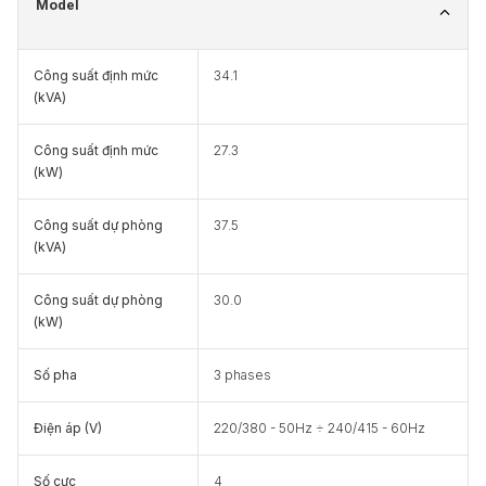
Model
Công suất định mức
34.1
(kVA)
Công suất định mức
27.3
(kW)
Công suất dự phòng
37.5
(kVA)
Công suất dự phòng
30.0
(kW)
Số pha
3 phases
Điện áp (V)
220/380 - 50Hz ÷ 240/415 - 60Hz
Số cực
4