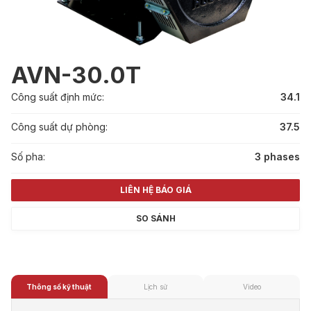
AVN-30.0T
Công suất định mức:
34.1
Công suất dự phòng:
37.5
Số pha:
3 phases
LIÊN HỆ BÁO GIÁ
SO SÁNH
Thông số kỹ thuật
Lịch sử
Video