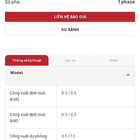
Số pha:
1 phase
LIÊN HỆ BÁO GIÁ
SO SÁNH
Thông số kỹ thuật
Lịch sử
Video
Model
Công suất định mức
6.0 / 6.5
(kVA)
Công suất định mức
6.0 / 6.5
(kW)
Công suất dự phòng
6.5 / 7.2