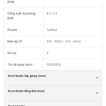
(kVA)
Công suất dự phòng
6.5 / 7.2
(kW)
Số pha
1 phase
Điện áp (V)
220 - 50Hz ÷ 240 - 60Hz
Số cực
4
Tốc độ quay (rpm)
1500/1800
Kích thước lắp ghép (mm)
Kích thước tổng thể (mm)