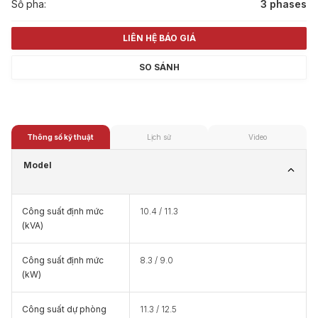
Số pha:
3 phases
LIÊN HỆ BÁO GIÁ
SO SÁNH
Thông số kỹ thuật
Lịch sử
Video
Model
Công suất định mức
10.4 / 11.3
(kVA)
Công suất định mức
8.3 / 9.0
(kW)
Công suất dự phòng
11.3 / 12.5