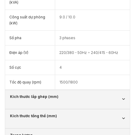
(kVA)
Công suất dự phòng
9.0 / 10.0
(kW)
Số pha
3 phases
Điện áp (V)
220/380 - 50Hz ÷ 240/415 - 60Hz
Số cực
4
Tốc độ quay (rpm)
1500/1800
Kích thước lắp ghép (mm)
Kích thước tổng thể (mm)