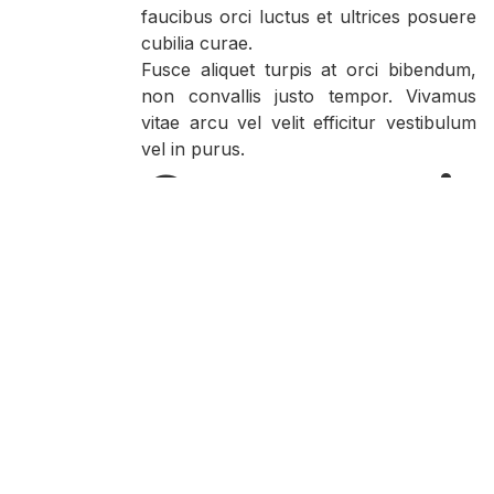
faucibus orci luctus et ultrices posuere
cubilia curae.
Fusce aliquet turpis at orci bibendum,
non convallis justo tempor. Vivamus
vitae arcu vel velit efficitur vestibulum
vel in purus.
Cras sit
amet velit
id nulla
tempus