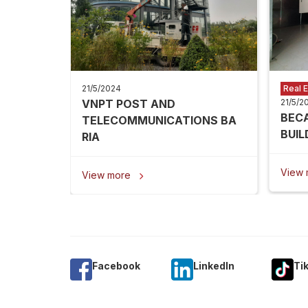
21/5/2024
Real E
VNPT POST AND
21/5/2
BEC
TELECOMMUNICATIONS BA
BUIL
RIA
View
View more

Facebook
Linkedln
Ti