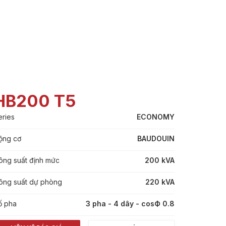
HB200 T5
eries
ECONOMY
ộng cơ
BAUDOUIN
ông suất định mức
200 kVA
ông suất dự phòng
220 kVA
ố pha
3 pha - 4 dây - cosФ 0.8