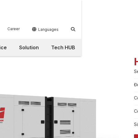
Career


Languages
ice
Solution
Tech HUB
S
Đ
C
C
S