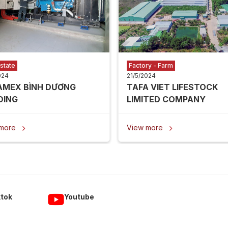
state
Factory - Farm
024
21/5/2024
AMEX BÌNH DƯƠNG
TAFA VIET LIFESTOCK
DING
LIMITED COMPANY
 more
View more


ktok
Youtube