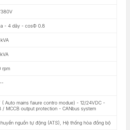
/380V
a - 4 dây - cosФ 0.8
 kVA
 kVA
0 rpm
--
( Auto mains faiure contro modue) - 12/24VDC -
 / MCCB output protection - CANbus system
chuyển nguồn tự động (ATS), Hệ thống hòa đồng bộ