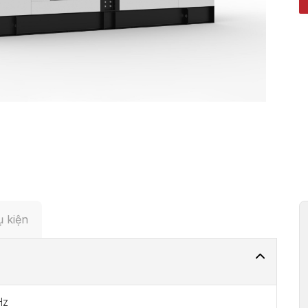
 kiện
Hz