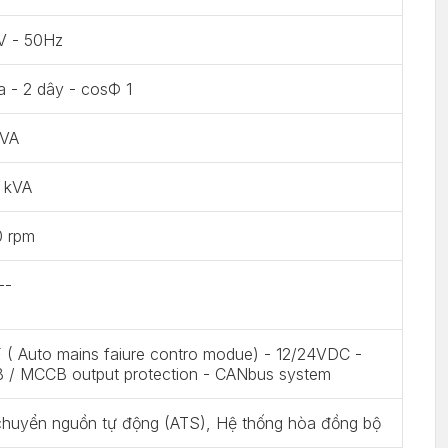
V - 50Hz
a - 2 dây - cosФ 1
kVA
2 kVA
0 rpm
--
( Auto mains faiure contro modue) - 12/24VDC -
 / MCCB output protection - CANbus system
chuyển nguồn tự động (ATS), Hệ thống hòa đồng bộ