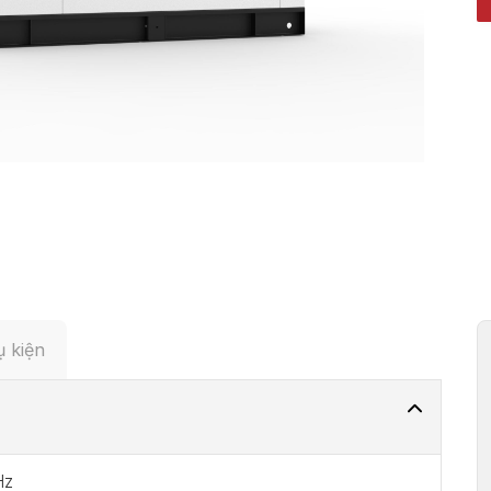
 kiện
Hz