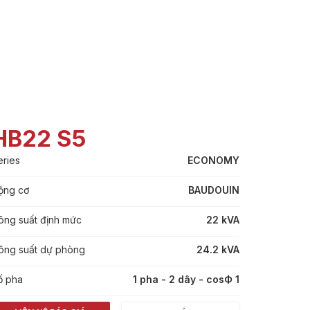
HB22 S5
eries
ECONOMY
ộng cơ
BAUDOUIN
ông suất định mức
22 kVA
ông suất dự phòng
24.2 kVA
ố pha
1 pha - 2 dây - cosФ 1