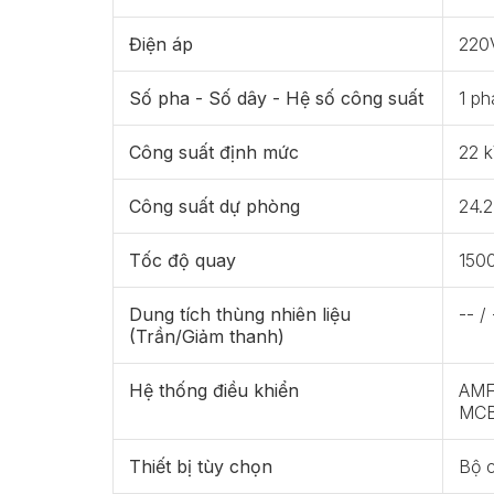
Điện áp
220
Số pha - Số dây - Hệ số công suất
1 ph
Công suất định mức
22 
Công suất dự phòng
24.
Tốc độ quay
150
Dung tích thùng nhiên liệu
-- / 
(Trần/Giảm thanh)
Hệ thống điều khiển
AMF 
MCB
Thiết bị tùy chọn
Bộ 