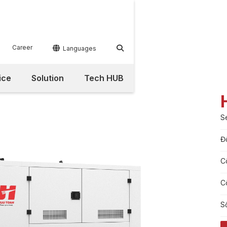
Career


Languages
ice
Solution
Tech HUB
S
Đ
C
C
S