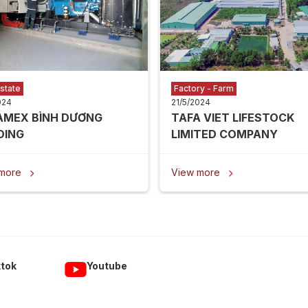
state
Factory - Farm
024
21/5/2024
AMEX BÌNH DƯƠNG
TAFA VIET LIFESTOCK
DING
LIMITED COMPANY
 more
View more


ktok
Youtube