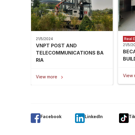
21/5/2024
Real E
VNPT POST AND
21/5/2
BEC
TELECOMMUNICATIONS BA
BUIL
RIA
View
View more

Facebook
Linkedln
Ti