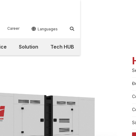
Career


Languages
ice
Solution
Tech HUB
S
Đ
C
C
S