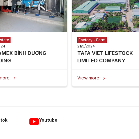
state
Factory - Farm
024
21/5/2024
AMEX BÌNH DƯƠNG
TAFA VIET LIFESTOCK
DING
LIMITED COMPANY
 more
View more


ktok
Youtube