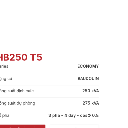
HB250 T5
eries
ECONOMY
ộng cơ
BAUDOUIN
ông suất định mức
250 kVA
ông suất dự phòng
275 kVA
ố pha
3 pha - 4 dây - cosФ 0.8