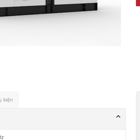
 kiện
Hz