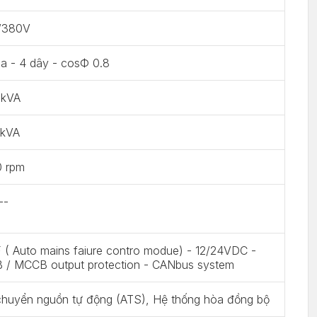
/380V
a - 4 dây - cosФ 0.8
 kVA
 kVA
0 rpm
--
( Auto mains faiure contro modue) - 12/24VDC -
 / MCCB output protection - CANbus system
chuyển nguồn tự động (ATS), Hệ thống hòa đồng bộ