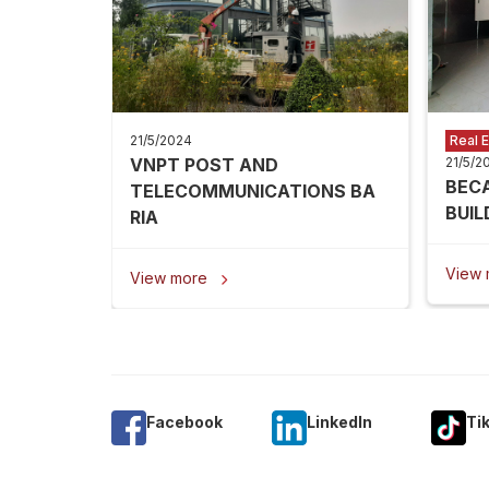
21/5/2024
Real E
VNPT POST AND
21/5/2
BEC
TELECOMMUNICATIONS BA
BUIL
RIA
View
View more

Facebook
Linkedln
Ti