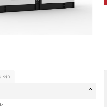
 kiện
Hz