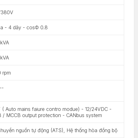
/380V
a - 4 dây - cosФ 0.8
 kVA
 kVA
0 rpm
--
( Auto mains faiure contro modue) - 12/24VDC -
 / MCCB output protection - CANbus system
chuyển nguồn tự động (ATS), Hệ thống hòa đồng bộ