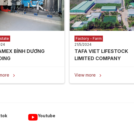
state
Factory - Farm
024
21/5/2024
AMEX BÌNH DƯƠNG
TAFA VIET LIFESTOCK
DING
LIMITED COMPANY
 more
View more


ktok
Youtube