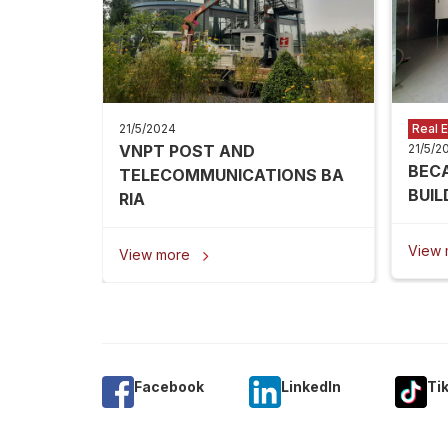
21/5/2024
Real E
VNPT POST AND
21/5/2
BEC
TELECOMMUNICATIONS BA
BUIL
RIA
View
View more

Facebook
Linkedln
Ti