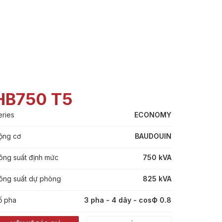
HB750 T5
eries
ECONOMY
ộng cơ
BAUDOUIN
ông suất định mức
750 kVA
ông suất dự phòng
825 kVA
ố pha
3 pha - 4 dây - cosФ 0.8