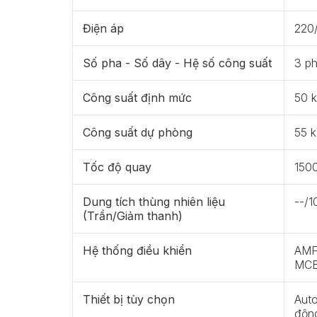
Điện áp
220
Số pha - Số dây - Hệ số công suất
3 ph
Công suất định mức
50 
Công suất dự phòng
55 
Tốc độ quay
150
Dung tích thùng nhiên liệu
--/1
(Trần/Giảm thanh)
Hệ thống điều khiển
AMF 
MCB
Thiết bị tùy chọn
Auto
động