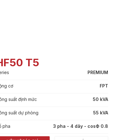
HF50 T5
eries
PREMIUM
ộng cơ
FPT
ông suất định mức
50 kVA
ông suất dự phòng
55 kVA
ố pha
3 pha - 4 dây - cosФ 0.8