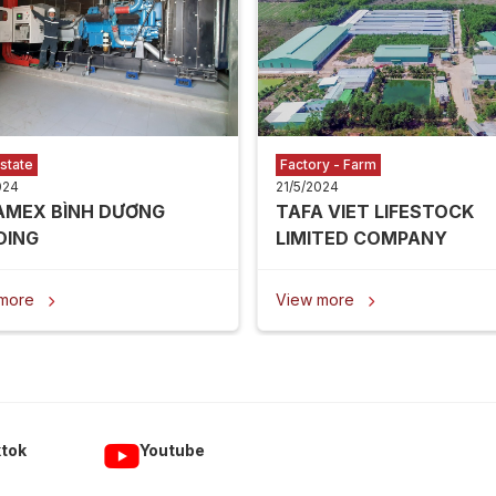
state
Factory - Farm
024
21/5/2024
AMEX BÌNH DƯƠNG
TAFA VIET LIFESTOCK
DING
LIMITED COMPANY
 more
View more


ktok
Youtube