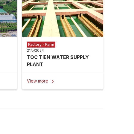
NANG
View mor
Factory - Farm
21/5/2024
TOC TIEN WATER SUPPLY
PLANT
View more
