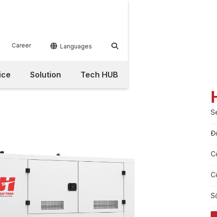
Career


Languages
ice
Solution
Tech HUB
S
Đ
C
C
S