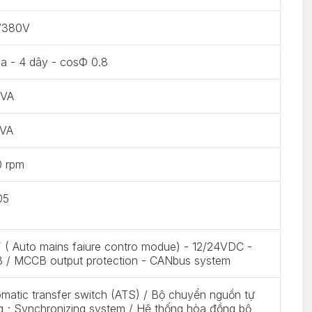
/380V
a - 4 dây - cosФ 0.8
kVA
kVA
0 rpm
05
( Auto mains faiure contro modue) - 12/24VDC -
 / MCCB output protection - CANbus system
matic transfer switch (ATS) / Bộ chuyển nguồn tự
 ; Synchronizing system / Hệ thống hòa đồng bộ