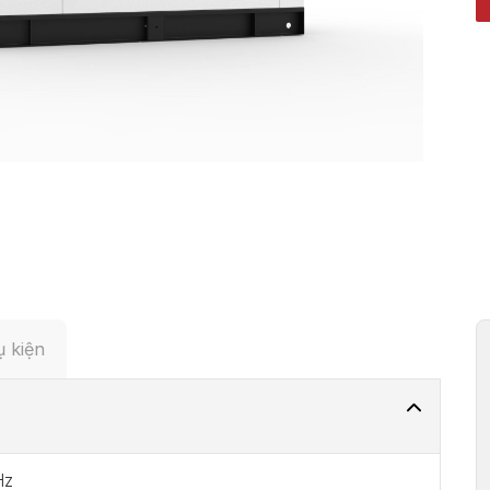
 kiện
Hz