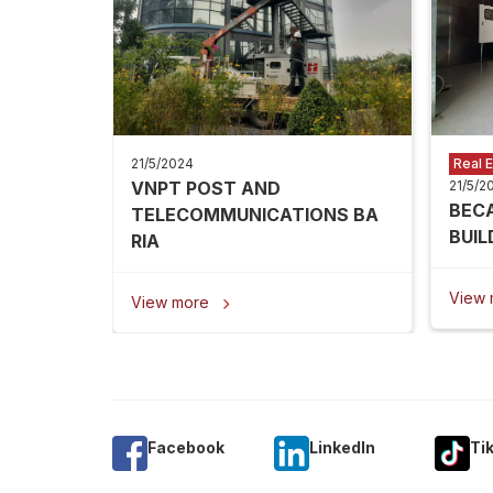
21/5/2024
Real E
VNPT POST AND
21/5/2
BEC
TELECOMMUNICATIONS BA
BUIL
RIA
View
View more

Facebook
Linkedln
Ti