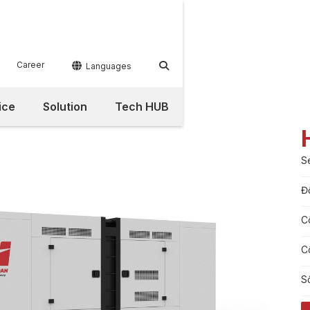
Career


Languages
ice
Solution
Tech HUB
S
Đ
C
C
S