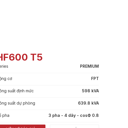
HF600 T5
eries
PREMIUM
ộng cơ
FPT
ông suất định mức
598 kVA
ông suất dự phòng
639.8 kVA
ố pha
3 pha - 4 dây - cosФ 0.8