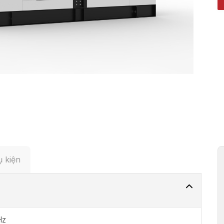
 kiện
Hz