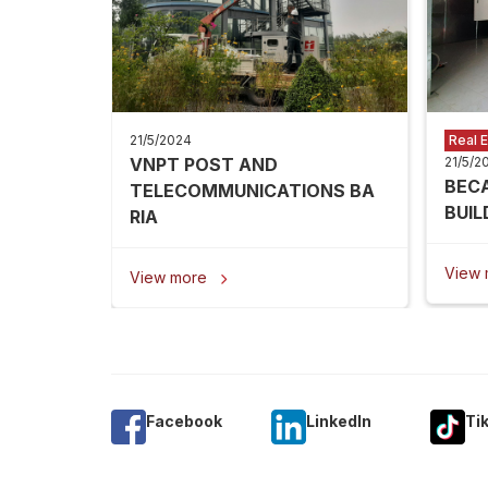
21/5/2024
Real E
VNPT POST AND
21/5/2
BEC
TELECOMMUNICATIONS BA
BUIL
RIA
View
View more

Facebook
Linkedln
Ti