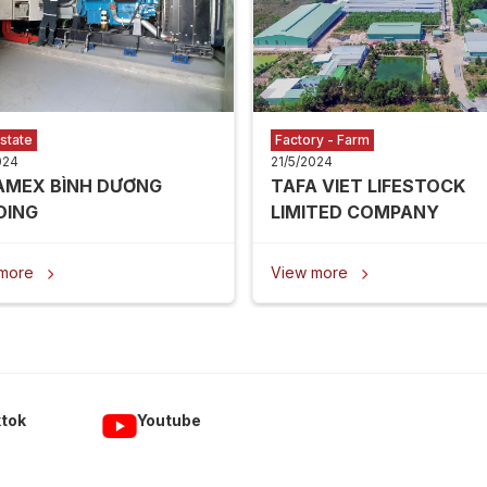
state
Factory - Farm
024
21/5/2024
AMEX BÌNH DƯƠNG
TAFA VIET LIFESTOCK
DING
LIMITED COMPANY
 more
View more


ktok
Youtube